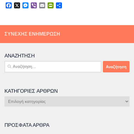
Facebook
X
Messenger
Viber
Email
PrintFriendly
Μοιραστείτε
ΣΥΝΕΧΉΣ ΕΝΗΜΈΡΩΣΗ
ΑΝΑΖΉΤΗΣΗ
Αναζήτηση
για:
ΚΑΤΗΓΟΡΊΕΣ ΆΡΘΡΩΝ
Κατηγορίες
Άρθρων
ΠΡΌΣΦΑΤΑ ΆΡΘΡΑ