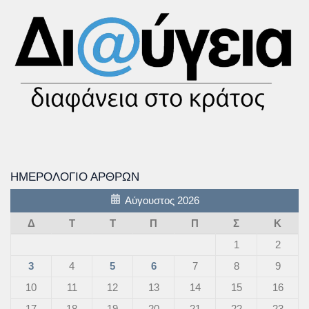
ΗΜΕΡΟΛΌΓΙΟ ΆΡΘΡΩΝ
Αύγουστος 2026
Δ
Τ
Τ
Π
Π
Σ
Κ
1
2
3
4
5
6
7
8
9
10
11
12
13
14
15
16
17
18
19
20
21
22
23