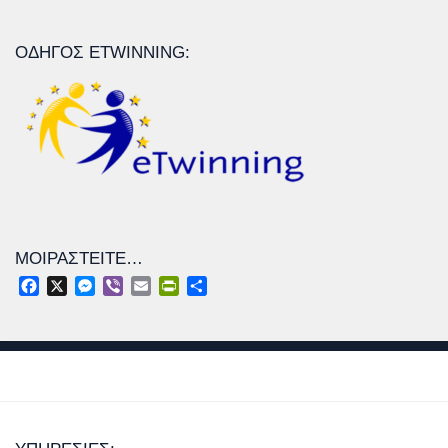
ΟΔΗΓΌΣ ETWINNING:
ΜΟΙΡΑΣΤΕΊΤΕ…
Facebook
X
Messenger
Viber
Email
PrintFriendly
Μοιραστείτε