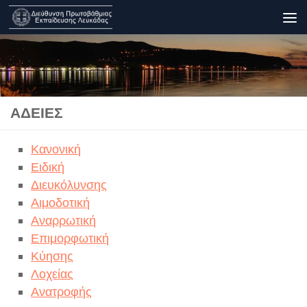
Skip to content
ΆΔΕΙΕΣ
Κανονική
Ειδική
Διευκόλυνσης
Αιμοδοτική
Αναρρωτική
Επιμορφωτική
Κύησης
Λοχείας
Ανατροφής