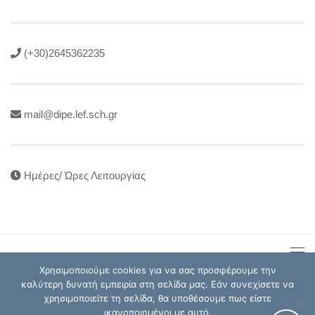
(+30)2645362235
mail@dipe.lef.sch.gr
Ημέρες/ Ώρες Λειτουργίας
Χρησιμοποιούμε cookies για να σας προσφέρουμε την
καλύτερη δυνατή εμπειρία στη σελίδα μας. Εάν συνεχίσετε να
χρησιμοποιείτε τη σελίδα, θα υποθέσουμε πως είστε
Διεύθυνση Πρωτοβάθμιας Εκπαίδευσης Λευκάδας © 2026
ικανοποιημένοι με αυτό.