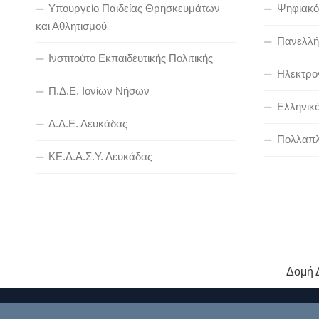
Υπουργείο Παιδείας Θρησκευμάτων
Ψηφιακό
και Αθλητισμού
Πανελλήν
Ινστιτούτο Εκπαιδευτικής Πολιτικής
Ηλεκτρον
Π.Δ.Ε. Ιονίων Νήσων
Ελληνικ
Δ.Δ.Ε. Λευκάδας
Πολλαπλ
ΚΕ.Δ.Α.Σ.Υ. Λευκάδας
Δομή 
Διεύθυνση Πρωτοβάθμιας Εκπαίδευσης Λευκάδας © 2026