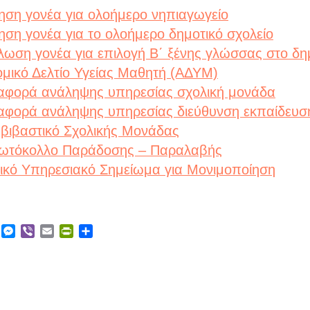
τηση γονέα για ολοήμερο νηπιαγωγείο
τηση γονέα για το ολοήμερο δημοτικό σχολείο
λωση γονέα για επιλογή Β΄ ξένης γλώσσας στο δημ
ομικό Δελτίο Υγείας Μαθητή (ΑΔΥΜ)
αφορά ανάληψης υπηρεσίας σχολική μονάδα
αφορά ανάληψης υπηρεσίας διεύθυνση εκπαίδευσ
αβιβαστικό Σχολικής Μονάδας
ωτόκολλο Παράδοσης – Παραλαβής
δικό Υπηρεσιακό Σημείωμα για Μονιμοποίηση
ebook
X
Messenger
Viber
Email
PrintFriendly
Μοιραστείτε