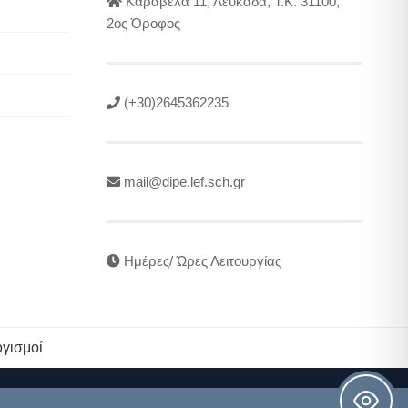
Καραβέλα 11, Λευκάδα, Τ.Κ. 31100,
2ος Όροφος
(+30)2645362235
mail@dipe.lef.sch.gr
Ημέρες/ Ώρες Λειτουργίας
γισμοί