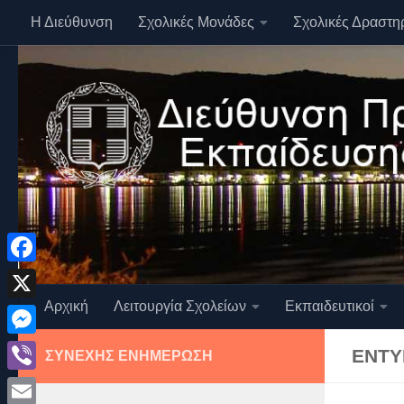
Η Διεύθυνση
Σχολικές Μονάδες
Σχολικές Δραστη
Skip to content
Facebook
Αρχική
Λειτουργία Σχολείων
Εκπαιδευτικοί
X
Messenger
ΈΝΤΥ
ΣΥΝΕΧΉΣ ΕΝΗΜΈΡΩΣΗ
Viber