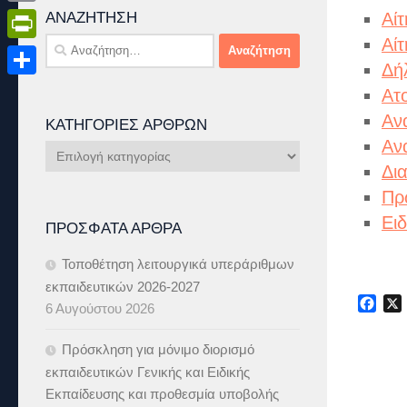
Email
ΑΝΑΖΉΤΗΣΗ
Αί
Αί
Αναζήτηση
PrintFriendly
για:
Δή
Μοιραστείτε
Ατ
Αν
ΚΑΤΗΓΟΡΊΕΣ ΆΡΘΡΩΝ
Αν
Κατηγορίες
Δι
Άρθρων
Πρ
Ει
ΠΡΌΣΦΑΤΑ ΆΡΘΡΑ
Τοποθέτηση λειτουργικά υπεράριθμων
εκπαιδευτικών 2026-2027
Fac
6 Αυγούστου 2026
Πρόσκληση για μόνιμο διορισμό
εκπαιδευτικών Γενικής και Ειδικής
Εκπαίδευσης και προθεσμία υποβολής