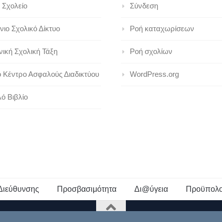
 Σχολείο
Σύνδεση
ιο Σχολικό Δίκτυο
Ροή καταχωρίσεων
ική Σχολική Τάξη
Ροή σχολίων
ό Κέντρο Ασφαλούς Διαδικτύου
WordPress.org
ό Βιβλίο
Διεύθυνσης
Προσβασιμότητα
Δι@ύγεια
Προϋπολο