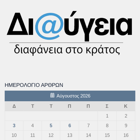
ΗΜΕΡΟΛΌΓΙΟ ΆΡΘΡΩΝ
Αύγουστος 2026
Δ
Τ
Τ
Π
Π
Σ
Κ
1
2
3
4
5
6
7
8
9
10
11
12
13
14
15
16