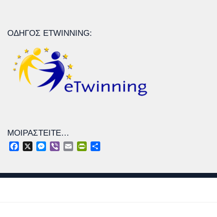
ΟΔΗΓΌΣ ETWINNING:
ΜΟΙΡΑΣΤΕΊΤΕ…
Facebook
X
Messenger
Viber
Email
PrintFriendly
Μοιραστείτε