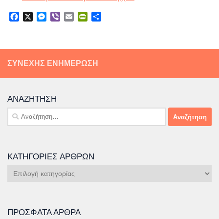
Facebook
X
Messenger
Viber
Email
PrintFriendly
Μοιραστείτε
ΣΥΝΕΧΉΣ ΕΝΗΜΈΡΩΣΗ
ΑΝΑΖΉΤΗΣΗ
Αναζήτηση
για:
ΚΑΤΗΓΟΡΊΕΣ ΆΡΘΡΩΝ
Κατηγορίες
Άρθρων
ΠΡΌΣΦΑΤΑ ΆΡΘΡΑ