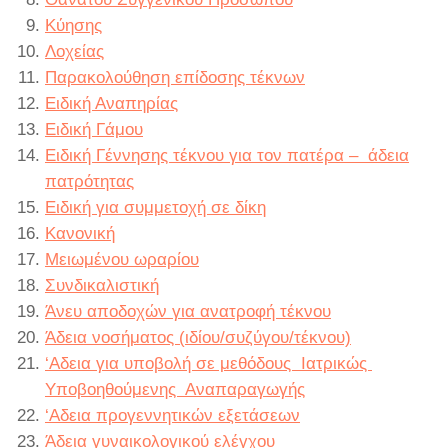
Κύησης
Λοχείας
Παρακολούθηση επίδοσης τέκνων
Ειδική Αναπηρίας
Ειδική Γάμου
Ειδική Γέννησης τέκνου για τον πατέρα – άδεια
πατρότητας
Ειδική για συμμετοχή σε δίκη
Κανονική
Μειωμένου ωραρίου
Συνδικαλιστική
Άνευ αποδοχών για ανατροφή τέκνου
Άδεια νοσήματος (ιδίου/συζύγου/τέκνου)
‘Αδεια για υποβολή σε μεθόδους Ιατρικώς
Υποβοηθούμενης Αναπαραγωγής
‘Αδεια προγεννητικών εξετάσεων
Άδεια γυναικολογικού ελέγχου