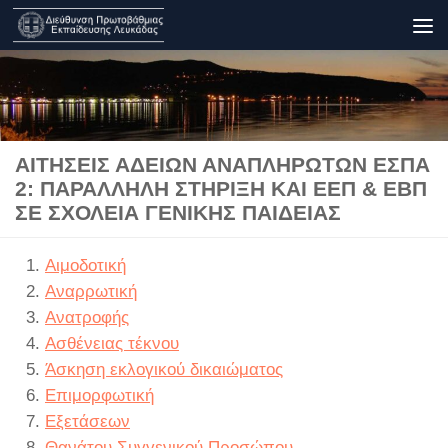
Skip to content
ΑΙΤΉΣΕΙΣ ΑΔΕΙΏΝ ΑΝΑΠΛΗΡΩΤΏΝ ΕΣΠΑ
2: ΠΑΡΆΛΛΗΛΗ ΣΤΉΡΙΞΗ ΚΑΙ ΕΕΠ & ΕΒΠ
ΣΕ ΣΧΟΛΕΊΑ ΓΕΝΙΚΉΣ ΠΑΙΔΕΊΑΣ
Αιμοδοτική
Αναρρωτική
Ανατροφής
Ασθένειας τέκνου
Άσκηση εκλογικού δικαιώματος
Επιμορφωτική
Εξετάσεων
Θανάτου Συγγενικού Προσώπου