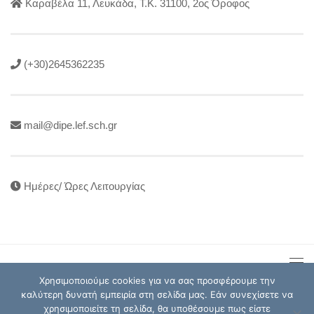
Καραβέλα 11, Λευκάδα, Τ.Κ. 31100, 2ος Όροφος
(+30)2645362235
mail@dipe.lef.sch.gr
Ημέρες/ Ώρες Λειτουργίας
Χρησιμοποιούμε cookies για να σας προσφέρουμε την
καλύτερη δυνατή εμπειρία στη σελίδα μας. Εάν συνεχίσετε να
χρησιμοποιείτε τη σελίδα, θα υποθέσουμε πως είστε