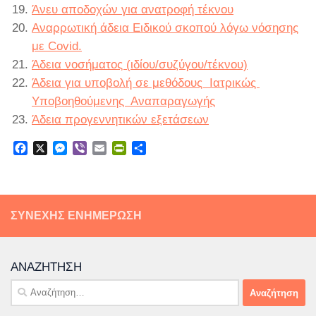
Άνευ αποδοχών για ανατροφή τέκνου
Αναρρωτική άδεια Ειδικού σκοπού λόγω νόσησης
με Covid.
Άδεια νοσήματος (ιδίου/συζύγου/τέκνου)
Άδεια για υποβολή σε μεθόδους Ιατρικώς
Υποβοηθούμενης Αναπαραγωγής
Άδεια προγεννητικών εξετάσεων
Facebook
X
Messenger
Viber
Email
PrintFriendly
Μοιραστείτε
ΣΥΝΕΧΉΣ ΕΝΗΜΈΡΩΣΗ
ΑΝΑΖΉΤΗΣΗ
Αναζήτηση
για: