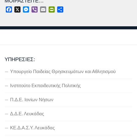
ΜΟΙΡΑΣΤΕΊΤΕ…
Facebook
X
Messenger
Viber
Email
PrintFriendly
Μοιραστείτε
ΥΠΗΡΕΣΊΕΣ:
Υπουργείο Παιδείας Θρησκευμάτων και Αθλητισμού
Ινστιτούτο Εκπαιδευτικής Πολιτικής
Π.Δ.Ε. Ιονίων Νήσων
Δ.Δ.Ε. Λευκάδας
ΚΕ.Δ.Α.Σ.Υ. Λευκάδας