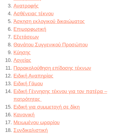
Ανατροφής
Ασθένειας τέκνου
Άσκηση εκλογικού δικαιώματος
Επιμορφωτική
Εξετάσεων
Θανάτου Συγγενικού Προσώπου
Κύησης
Λοχείας
Παρακολούθηση επίδοσης τέκνων
Ειδική Αναπηρίας
Ειδική Γάμου
Ειδική Γέννησης τέκνου για τον πατέρα –
πατρότητας
Ειδική για συμμετοχή σε δίκη
Κανονική
Μειωμένου ωραρίου
Συνδικαλιστική