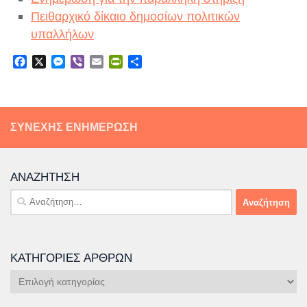
Πειθαρχικό δίκαιο δημοσίων πολιτικών
υπαλλήλων
Facebook
X
Messenger
Viber
Email
PrintFriendly
Μοιραστείτε
ΣΥΝΕΧΉΣ ΕΝΗΜΈΡΩΣΗ
ΑΝΑΖΉΤΗΣΗ
Αναζήτηση
για:
ΚΑΤΗΓΟΡΊΕΣ ΆΡΘΡΩΝ
Κατηγορίες
Άρθρων