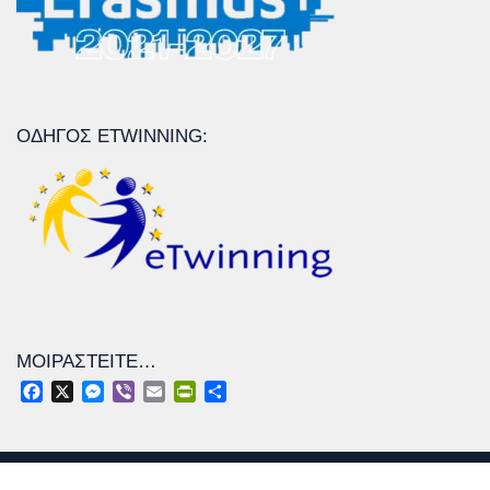
ΟΔΗΓΌΣ ETWINNING:
ΜΟΙΡΑΣΤΕΊΤΕ…
Facebook
X
Messenger
Viber
Email
PrintFriendly
Μοιραστείτε