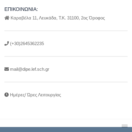
ΕΠΙΚΟΙΝΩΝΊΑ:
Καραβέλα 11, Λευκάδα, Τ.Κ. 31100, 2ος Όροφος
(+30)2645362235
mail@dipe.lef.sch.gr
Ημέρες/ Ώρες Λειτουργίας