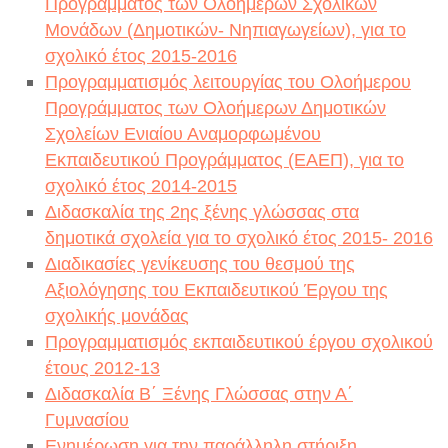
Προγράμματος των Ολοήμερων Σχολικών
Μονάδων (Δημοτικών- Νηπιαγωγείων), για το
σχολικό έτος 2015-2016
Προγραμματισμός λειτουργίας του Ολοήμερου
Προγράμματος των Ολοήμερων Δημοτικών
Σχολείων Ενιαίου Αναμορφωμένου
Εκπαιδευτικού Προγράμματος (ΕΑΕΠ), για το
σχολικό έτος 2014-2015
Διδασκαλία της 2ης ξένης γλώσσας στα
δημοτικά σχολεία για το σχολικό έτος 2015- 2016
Διαδικασίες γενίκευσης του θεσμού της
Αξιολόγησης του Εκπαιδευτικού Έργου της
σχολικής μονάδας
Προγραμματισμός εκπαιδευτικού έργου σχολικού
έτους 2012-13
Διδασκαλία Β΄ Ξένης Γλώσσας στην Α΄
Γυμνασίου
Ενημέρωση για την παράλληλη στήριξη