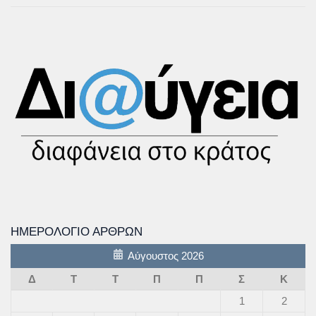
ΗΜΕΡΟΛΌΓΙΟ ΆΡΘΡΩΝ
Αύγουστος 2026
Δ
Τ
Τ
Π
Π
Σ
Κ
1
2