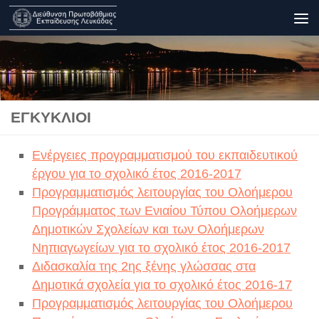
Skip to content
ΕΓΚΎΚΛΙΟΙ
Ενέργειες προγραμματισμού του εκπαιδευτικού
έργου για το σχολικό έτος 2016-2017
Προγραμματισμός λειτουργίας του Ολοήμερου
Προγράμματος των Ενιαίου Τύπου Ολοήμερων
Δημοτικών Σχολείων και των Ολοήμερων
Νηπιαγωγείων για το σχολικό έτος 2016-2017
Διδασκαλία της 2ης ξένης γλώσσας στα
Δημοτικά σχολεία για το σχολικό έτος 2016-17
Προγραμματισμός λειτουργίας του Ολοήμερου