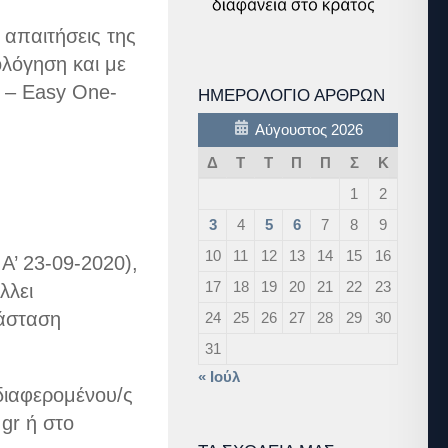
απαιτήσεις της
λόγηση και με
p – Easy One-
ΗΜΕΡΟΛΌΓΙΟ ΆΡΘΡΩΝ
Αύγουστος 2026
Δ
Τ
Τ
Π
Π
Σ
Κ
1
2
3
4
5
6
7
8
9
10
11
12
13
14
15
16
Α’ 23-09-2020),
17
18
19
20
21
22
23
λλει
τάσταση
24
25
26
27
28
29
30
.
31
« Ιούλ
διαφερομένου/ς
gr ή στο