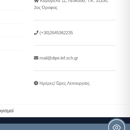
Καραβέλα 11, Λευκάδα, Τ.Κ. 31100,
2ος Όροφος
(+30)2645362235
mail@dipe.lef.sch.gr
Ημέρες/ Ώρες Λειτουργίας
γισμοί