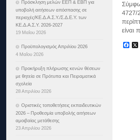
Πρόσκληση μελών ΕΕΠ & ΕΒΠ για
Σύμφων
υποβολή αιτήσεων απόσπασης σε
4727/2
περιοχές/ΚΕ.Δ.Α.Σ.Υ./Σ.Δ.Ε.Υ. των
περίπ
ΚΕ.Δ.Α.Σ.Υ. 2026-2027
είναι
19 Μαΐου 2026
Fac
Προϋπολογισμός Απριλίου 2026
4 Μαΐου 2026
Προκήρυξη πλήρωσης κενών θέσεων
με θητεία σε Πρότυπα και Πειραματικά
σχολεία
28 Απριλίου 2026
Οριστικές τοποθετήσεις εκπαιδευτικών
2026 – Προθεσμία υποβολής αιτήσεων
αμοιβαίας μετάθεσης
23 Απριλίου 2026