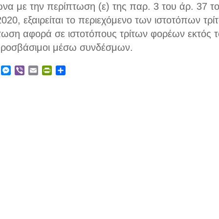
α με την περίπτωση (ε) της παρ. 3 του άρ. 37 το
020, εξαιρείται το περιεχόμενο των ιστοτόπων τρί
τωση αφορά σε ιστοτόπους τρίτων φορέων εκτός τ
 προσβάσιμοι μέσω συνδέσμων.
ebook
X
Messenger
Viber
Email
PrintFriendly
Μοιραστείτε