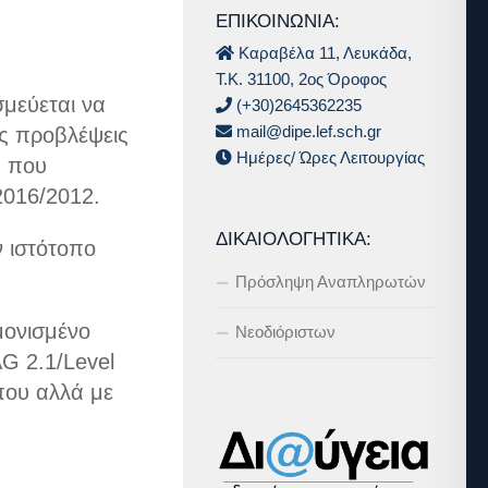
ΕΠΙΚΟΙΝΩΝΙΑ:
Καραβέλα 11, Λευκάδα,
Τ.Κ. 31100, 2ος Όροφος
μεύεται να
(+30)2645362235
mail@dipe.lef.sch.gr
ις προβλέψεις
Ημέρες/ Ώρες Λειτουργίας
’ που
2016/2012.
ΔΙΚΑΙΟΛΟΓΗΤΙΚΆ:
 ιστότοπο
Πρόσληψη Αναπληρωτών
μονισμένο
Νεοδιόριστων
G 2.1/Level
που αλλά με