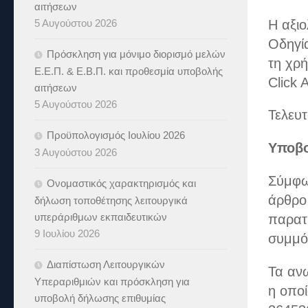
αιτήσεων
Η αξι
5 Αυγούστου 2026
Οδηγί
Πρόσκληση για μόνιμο διορισμό μελών
τη χρή
Ε.Ε.Π. & Ε.Β.Π. και προθεσμία υποβολής
Click 
αιτήσεων
5 Αυγούστου 2026
Τελευ
Προϋπολογισμός Ιουλίου 2026
Υποβο
3 Αυγούστου 2026
Σύμφων
Ονομαστικός χαρακτηρισμός και
άρθρο 
δήλωση τοποθέτησης λειτουργικά
υπεράριθμων εκπαιδευτικών
παρατ
9 Ιουλίου 2026
συμμό
Διαπίστωση Λειτουργικών
Τα αν
Υπεραριθμιών και πρόσκληση για
η οποί
υποβολή δήλωσης επιθυμίας