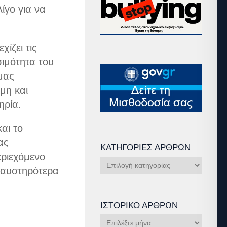
ίγο για να
ίζει τις
ιμότητα του
 μας
μη και
ηρία.
αι το
ας
ΚΑΤΗΓΟΡΊΕΣ ΆΡΘΡΩΝ
ριεχόμενο
Κατηγορίες
 αυστηρότερα
Άρθρων
ΙΣΤΟΡΙΚΌ ΆΡΘΡΩΝ
Ιστορικό