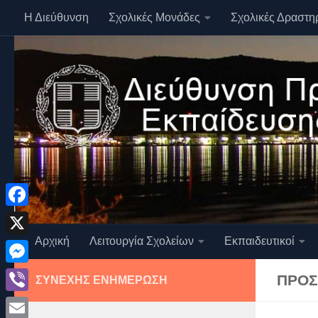
Η Διεύθυνση
Σχολικές Μονάδες
Σχολικές Δραστη
Skip to content
Facebook
Αρχική
Λειτουργία Σχολείων
Εκπαιδευτικοί
X
Messenger
ΠΡΟΣ
ΣΥΝΕΧΉΣ ΕΝΗΜΈΡΩΣΗ
Viber