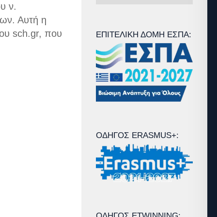
Άρθρων
υ ν.
των. Αυτή η
ου sch.gr, που
ΕΠΙΤΕΛΙΚΉ ΔΟΜΉ ΕΣΠΑ:
ΟΔΗΓΌΣ ERASMUS+:
ΟΔΗΓΌΣ ETWINNING: