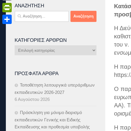
Email
ΑΝΑΖΉΤΗΣΗ
Κατάσ
προσβ
Αναζήτηση
PrintFriendly
για:
Η Διε
Μοιραστείτε
καθιστ
ΚΑΤΗΓΟΡΊΕΣ ΆΡΘΡΩΝ
του ν.
Κατηγορίες
ενσωμα
Άρθρων
Η παρ
ΠΡΌΣΦΑΤΑ ΆΡΘΡΑ
https:/
Τοποθέτηση λειτουργικά υπεράριθμων
Ο παρ
εκπαιδευτικών 2026-2027
ευρωπ
6 Αυγούστου 2026
AA). 
Πρόσκληση για μόνιμο διορισμό
ορισμέ
εκπαιδευτικών Γενικής και Ειδικής
Εκπαίδευσης και προθεσμία υποβολής
Η παρ