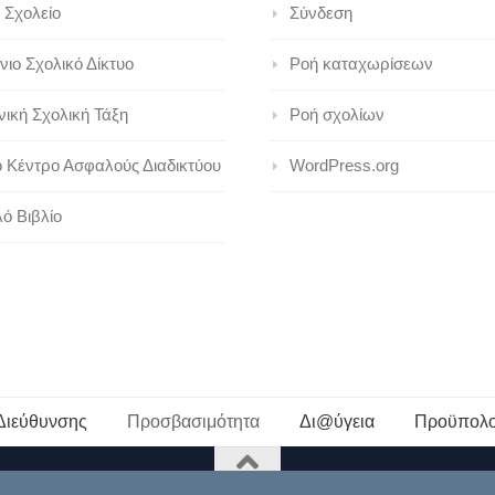
 Σχολείο
Σύνδεση
ιο Σχολικό Δίκτυο
Ροή καταχωρίσεων
ική Σχολική Τάξη
Ροή σχολίων
ό Κέντρο Ασφαλούς Διαδικτύου
WordPress.org
ό Βιβλίο
Διεύθυνσης
Προσβασιμότητα
Δι@ύγεια
Προϋπολο