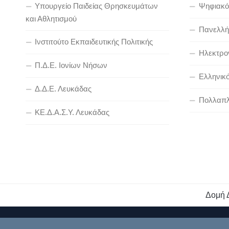
Υπουργείο Παιδείας Θρησκευμάτων
Ψηφιακό
και Αθλητισμού
Πανελλήν
Ινστιτούτο Εκπαιδευτικής Πολιτικής
Ηλεκτρον
Π.Δ.Ε. Ιονίων Νήσων
Ελληνικ
Δ.Δ.Ε. Λευκάδας
Πολλαπλ
ΚΕ.Δ.Α.Σ.Υ. Λευκάδας
Δομή 
Διεύθυνση Πρωτοβάθμιας Εκπαίδευσης Λευκάδας © 2026