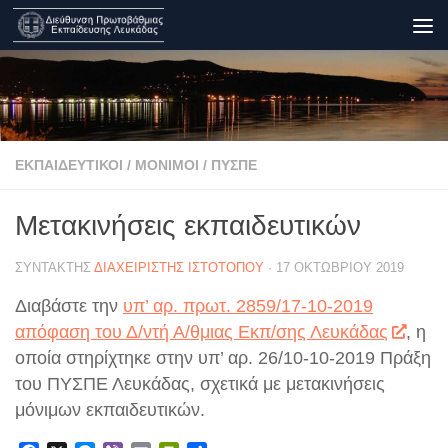
Skip to content
ΕΚΠΑΙΔΕΥΤΙΚΟΊ
/
ΜΌΝΙΜΟΙ
/
ΠΥΣΠΕ
Μετακινήσεις εκπαιδευτικών
ΣΥΝΤΆΚΤΗΣ
ΔΙΑΧΕΙΡΙΣΤΉΣ ΙΣΤΟΤΌΠΟΥ
·
17 ΟΚΤΩΒΡΊΟΥ 2019
Διαβάστε την
υπ’ αρ. πρωτ. 2859/17-10-2019
απόφαση του Δ/ντή Α/θμιας Εκπ/σης Λευκάδας
, η
οποία στηρίχτηκε στην υπ’ αρ. 26/10-10-2019 Πράξη
του ΠΥΣΠΕ Λευκάδας, σχετικά με μετακινήσεις
μόνιμων εκπαιδευτικών.