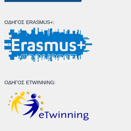
ΟΔΗΓΌΣ ERASMUS+:
ΟΔΗΓΌΣ ETWINNING: