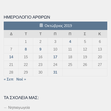
ΗΜΕΡΟΛΌΓΙΟ ΆΡΘΡΩΝ
Οκτώβριος 2019
Δ
Τ
Τ
Π
Π
Σ
Κ
1
2
3
4
5
6
7
8
9
10
11
12
13
14
15
16
17
18
19
20
21
22
23
24
25
26
27
28
29
30
31
« Σεπ
Νοέ »
ΤΑ ΣΧΟΛΕΊΑ ΜΑΣ:
Νηπιαγωγεία