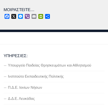
ΜΟΙΡΑΣΤΕΊΤΕ…
Facebook
X
Messenger
Viber
Email
PrintFriendly
Μοιραστείτε
ΥΠΗΡΕΣΊΕΣ:
Υπουργείο Παιδείας Θρησκευμάτων και Αθλητισμού
Ινστιτούτο Εκπαιδευτικής Πολιτικής
Π.Δ.Ε. Ιονίων Νήσων
Δ.Δ.Ε. Λευκάδας