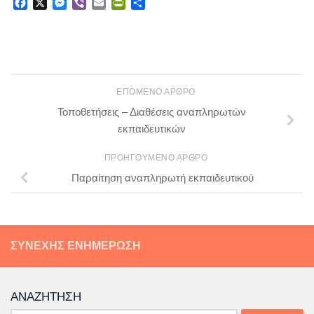
Facebook
X
Messenger
Viber
Email
PrintFriendly
Μοιραστείτε
ΕΠΌΜΕΝΟ ΆΡΘΡΟ
Τοποθετήσεις – Διαθέσεις αναπληρωτών
εκπαιδευτικών
ΠΡΟΗΓΟΎΜΕΝΟ ΆΡΘΡΟ
Παραίτηση αναπληρωτή εκπαιδευτικού
ΣΥΝΕΧΉΣ ΕΝΗΜΈΡΩΣΗ
ΑΝΑΖΉΤΗΣΗ