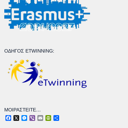
ΟΔΗΓΌΣ ETWINNING:
ΜΟΙΡΑΣΤΕΊΤΕ…
Facebook
X
Messenger
Viber
Email
PrintFriendly
Μοιραστείτε