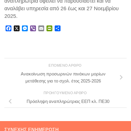
αναπληρώτρια οφείλει να παρουσιαστεί και να
αναλάβει υπηρεσία από 26 έως και 27 Νοεμβρίου
2025.
Facebook
X
Messenger
Viber
Email
PrintFriendly
Μοιραστείτε
ΕΠΌΜΕΝΟ ΆΡΘΡΟ
Ανακοίνωση προσωρινών πινάκων μορίων
μετάθεσης για το σχολ. έτος 2025-2026
ΠΡΟΗΓΟΎΜΕΝΟ ΆΡΘΡΟ
Πρόσληψη αναπληρώτριας ΕΕΠ κλ. ΠΕ30
ΣΥΝΕΧΉΣ ΕΝΗΜΈΡΩΣΗ