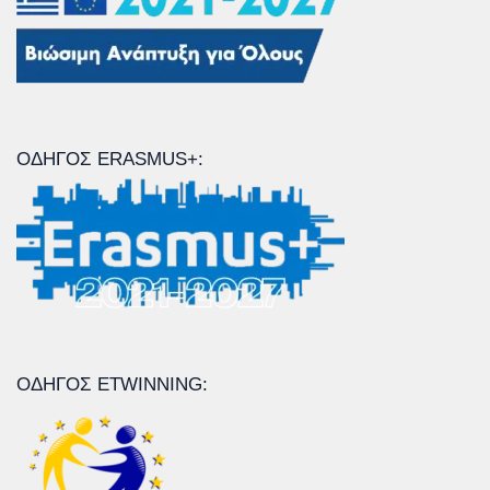
ΟΔΗΓΌΣ ERASMUS+:
ΟΔΗΓΌΣ ETWINNING: