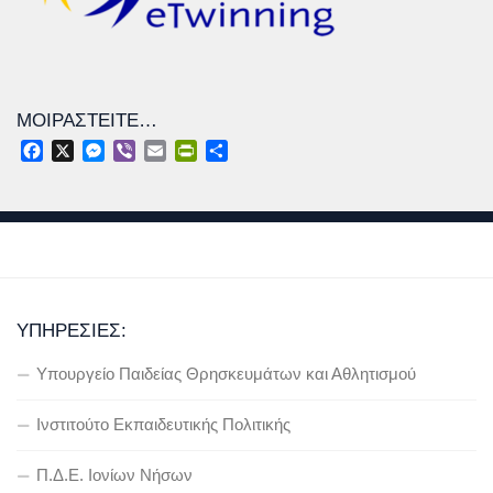
ΜΟΙΡΑΣΤΕΊΤΕ…
Facebook
X
Messenger
Viber
Email
PrintFriendly
Μοιραστείτε
ΥΠΗΡΕΣΊΕΣ:
Υπουργείο Παιδείας Θρησκευμάτων και Αθλητισμού
Ινστιτούτο Εκπαιδευτικής Πολιτικής
Π.Δ.Ε. Ιονίων Νήσων