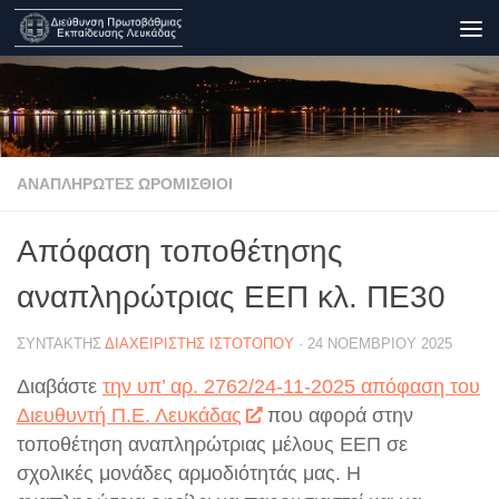
Skip to content
ΑΝΑΠΛΗΡΩΤΈΣ ΩΡΟΜΊΣΘΙΟΙ
Απόφαση τοποθέτησης
αναπληρώτριας ΕΕΠ κλ. ΠΕ30
ΣΥΝΤΆΚΤΗΣ
ΔΙΑΧΕΙΡΙΣΤΉΣ ΙΣΤΟΤΌΠΟΥ
·
24 ΝΟΕΜΒΡΊΟΥ 2025
Διαβάστε
την υπ’ αρ. 2762/24-11-2025 απόφαση του
Διευθυντή Π.Ε. Λευκάδας
που αφορά στην
τοποθέτηση αναπληρώτριας μέλους ΕΕΠ σε
σχολικές μονάδες αρμοδιότητάς μας. Η