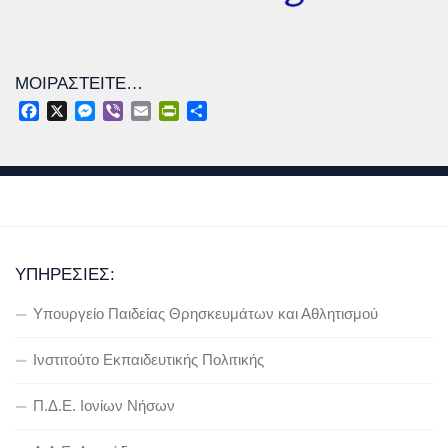
ΜΟΙΡΑΣΤΕΊΤΕ…
Facebook
X
Messenger
Viber
Email
PrintFriendly
Μοιραστείτε
ΥΠΗΡΕΣΊΕΣ:
Υπουργείο Παιδείας Θρησκευμάτων και Αθλητισμού
Ινστιτούτο Εκπαιδευτικής Πολιτικής
Π.Δ.Ε. Ιονίων Νήσων