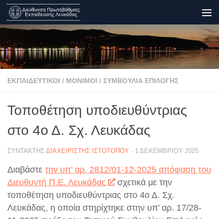
Skip to content
ΕΚΠΑΙΔΕΥΤΙΚΟΊ
/
ΜΌΝΙΜΟΙ
/
ΣΥΜΒΟΎΛΙΑ ΕΠΙΛΟΓΉΣ
Τοποθέτηση υποδιευθύντριας
στο 4ο Δ. Σχ. Λευκάδας
ΣΥΝΤΆΚΤΗΣ
ΔΙΑΧΕΙΡΙΣΤΉΣ ΙΣΤΟΤΌΠΟΥ
·
1 ΔΕΚΕΜΒΡΊΟΥ 2025
Διαβάστε
την υπ’ αρ. 2812/01-12-2025 απόφαση του
Διευθυντή Π.Ε. Λευκάδας
σχετικά με την
τοποθέτηση υποδιευθύντριας στο 4ο Δ. Σχ.
Λευκάδας, η οποία στηρίχτηκε στην υπ’ αρ. 17/28-