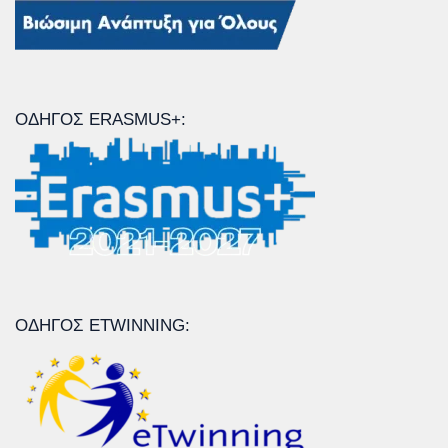
ΟΔΗΓΌΣ ERASMUS+:
ΟΔΗΓΌΣ ETWINNING: