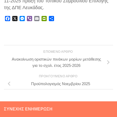
11-2025 πράξη του Τοπικού Συμβουλίου Επιλογής
της ΔΠΕ Λευκάδας.
Facebook
X
Messenger
Viber
Email
PrintFriendly
Μοιραστείτε
ΕΠΌΜΕΝΟ ΆΡΘΡΟ
Ανακοίνωση οριστικών πινάκων μορίων μετάθεσης
για το σχολ. έτος 2025-2026
ΠΡΟΗΓΟΎΜΕΝΟ ΆΡΘΡΟ
Προϋπολογισμός Νοεμβρίου 2025
ΣΥΝΕΧΉΣ ΕΝΗΜΈΡΩΣΗ