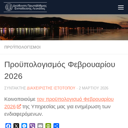
Skip to content
ΠΡΟΫΠΟΛΟΓΙΣΜΟΊ
Προϋπολογισμός Φεβρουαρίου
2026
ΣΥΝΤΆΚΤΗΣ
ΔΙΑΧΕΙΡΙΣΤΉΣ ΙΣΤΟΤΌΠΟΥ
·
2 ΜΑΡΤΊΟΥ 2026
Κοινοποιούμε
τον προϋπολογισμό Φεβρουαρίου
2026
της Υπηρεσίας μας για ενημέρωση των
ενδιαφερόμενων.
Facebook
X
Messenger
Viber
Email
PrintFriendly
Μοιραστείτε