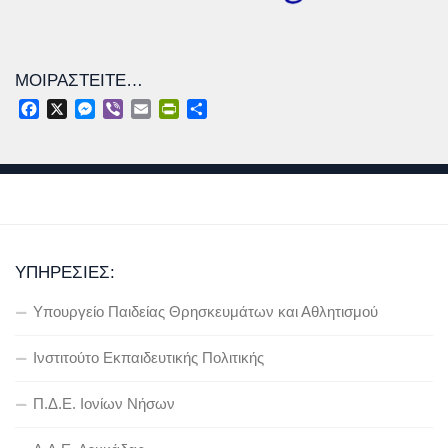
ΜΟΙΡΑΣΤΕΊΤΕ…
Facebook
X
Messenger
Viber
Email
PrintFriendly
Μοιραστείτε
ΥΠΗΡΕΣΊΕΣ:
Υπουργείο Παιδείας Θρησκευμάτων και Αθλητισμού
Ινστιτούτο Εκπαιδευτικής Πολιτικής
Π.Δ.Ε. Ιονίων Νήσων