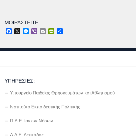
ΜΟΙΡΑΣΤΕΊΤΕ…
Facebook
X
Messenger
Viber
Email
PrintFriendly
Μοιραστείτε
ΥΠΗΡΕΣΊΕΣ:
Υπουργείο Παιδείας Θρησκευμάτων και Αθλητισμού
Ινστιτούτο Εκπαιδευτικής Πολιτικής
Π.Δ.Ε. Ιονίων Νήσων
Δ.Δ.Ε. Λευκάδας