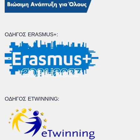
ΟΔΗΓΌΣ ERASMUS+:
ΟΔΗΓΌΣ ETWINNING: