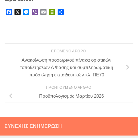
Facebook
X
Messenger
Viber
Email
PrintFriendly
Μοιραστείτε
ΕΠΌΜΕΝΟ ΆΡΘΡΟ
Ανακοίνωση προσωρινού πίνακα οριστικών
τοποθετήσεων Α Φάσης και συμπληρωματική
πρόσκληση εκπαιδευτικών κλ. ΠΕ70
ΠΡΟΗΓΟΎΜΕΝΟ ΆΡΘΡΟ
Προϋπολογισμός Μαρτίου 2026
ΣΥΝΕΧΉΣ ΕΝΗΜΈΡΩΣΗ