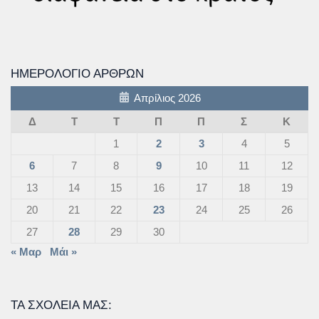
ΗΜΕΡΟΛΌΓΙΟ ΆΡΘΡΩΝ
Απρίλιος 2026
Δ
Τ
Τ
Π
Π
Σ
Κ
1
2
3
4
5
6
7
8
9
10
11
12
13
14
15
16
17
18
19
20
21
22
23
24
25
26
27
28
29
30
« Μαρ
Μάι »
ΤΑ ΣΧΟΛΕΊΑ ΜΑΣ: