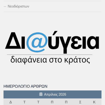
Νεοδιόριστων
ΗΜΕΡΟΛΌΓΙΟ ΆΡΘΡΩΝ
Απρίλιος 2026
Δ
Τ
Τ
Π
Π
Σ
Κ