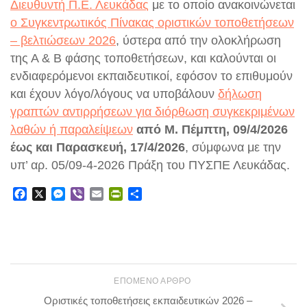
Διευθυντή Π.Ε. Λευκάδας
με το οποίο ανακοινώνεται
ο Συγκεντρωτικός Πίνακας οριστικών τοποθετήσεων
– βελτιώσεων 2026
, ύστερα από την ολοκλήρωση
της Α & Β φάσης τοποθετήσεων, και καλούνται οι
ενδιαφερόμενοι εκπαιδευτικοί, εφόσον το επιθυμούν
και έχουν λόγο/λόγους να υποβάλουν
δήλωση
γραπτών αντιρρήσεων για διόρθωση συγκεκριμένων
λαθών ή παραλείψεων
από Μ. Πέμπτη, 09/4/2026
έως και Παρασκευή, 17/4/2026
, σύμφωνα με την
υπ’ αρ. 05/09-4-2026 Πράξη του ΠΥΣΠΕ Λευκάδας.
Facebook
X
Messenger
Viber
Email
PrintFriendly
Μοιραστείτε
ΕΠΌΜΕΝΟ ΆΡΘΡΟ
Οριστικές τοποθετήσεις εκπαιδευτικών 2026 –