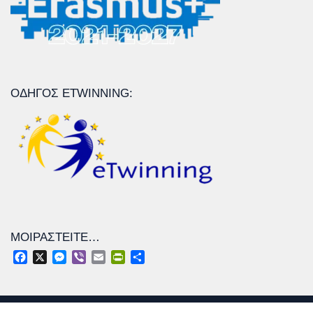
ΟΔΗΓΌΣ ETWINNING:
ΜΟΙΡΑΣΤΕΊΤΕ…
Facebook
X
Messenger
Viber
Email
PrintFriendly
Μοιραστείτε