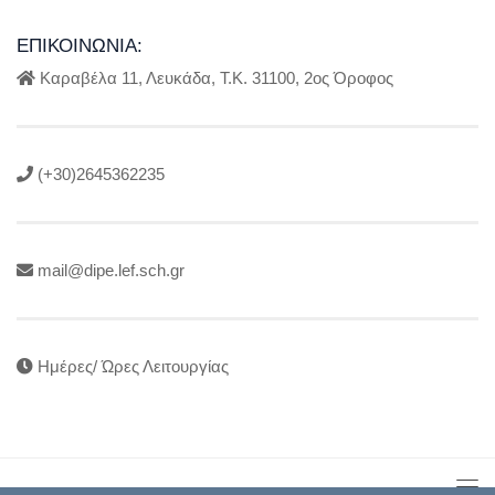
ΕΠΙΚΟΙΝΩΝΊΑ:
Καραβέλα 11, Λευκάδα, Τ.Κ. 31100, 2ος Όροφος
(+30)2645362235
mail@dipe.lef.sch.gr
Ημέρες/ Ώρες Λειτουργίας