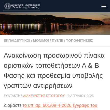
Skip to content
ΕΚΠΑΙΔΕΥΤΙΚΟΊ
/
ΜΌΝΙΜΟΙ
/
ΠΥΣΠΕ
/
ΤΟΠΟΘΕΤΉΣΕΙΣ
Ανακοίνωση προσωρινού πίνακα
οριστικών τοποθετήσεων Α & B
Φάσης και προθεσμία υποβολής
γραπτών αντιρρήσεων
ΣΥΝΤΆΚΤΗΣ
ΔΙΑΧΕΙΡΙΣΤΉΣ ΙΣΤΟΤΌΠΟΥ
·
9 ΑΠΡΙΛΊΟΥ 2026
Διαβάστε
το υπ’ αρ. 601/09-4-2026 έγγραφο του