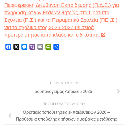
Περιφερειακή Διεύθυνση Εκπαίδευσης (Π.Δ.Ε.) για
πλήρωση κενών θέσεων θητείας στα Πρότυπα
Σχολεία (Π.Σ.) και τα Πειραματικά Σχολεία (ΠΕΙ.Σ.)
για το σχολικό έτος 2026-2027 με σειρά
προτεραιότητας κατά κλάδο και ειδικότητα.
Facebook
X
Messenger
Viber
Email
PrintFriendly
Μοιραστείτε
ΕΠΌΜΕΝΟ ΆΡΘΡΟ
Προϋπολογισμός Απριλίου 2026
ΠΡΟΗΓΟΎΜΕΝΟ ΆΡΘΡΟ
Οριστικές τοποθετήσεις εκπαιδευτικών 2026 –
Προθεσμία υποβολής αιτήσεων αμοιβαίας μετάθεσης