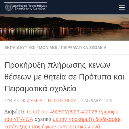
Skip to content
ΕΚΠΑΙΔΕΥΤΙΚΟΊ
/
ΜΌΝΙΜΟΙ
/
ΠΕΙΡΑΜΑΤΙΚΆ ΣΧΟΛΕΊΑ
Προκήρυξη πλήρωσης κενών
θέσεων με θητεία σε Πρότυπα και
Πειραματικά σχολεία
ΣΥΝΤΆΚΤΗΣ
ΔΙΑΧΕΙΡΙΣΤΉΣ ΙΣΤΟΤΌΠΟΥ
·
28 ΑΠΡΙΛΊΟΥ 2026
Διαβάστε
το υπ’ αρ. 49259/Δ6/23-4-2026 έγγραφο
του ΥΠΑΙΘΑ
σχετικά
με την προκήρυξη διαδικασίας
κατάταξης υποψήφιων εκπαιδευτικών ανά