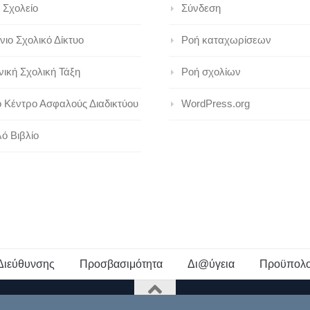
 Σχολείο
Σύνδεση
ιο Σχολικό Δίκτυο
Ροή καταχωρίσεων
ική Σχολική Τάξη
Ροή σχολίων
ό Κέντρο Ασφαλούς Διαδικτύου
WordPress.org
ό Βιβλίο
Διεύθυνσης
Προσβασιμότητα
Δι@ύγεια
Προϋπολο