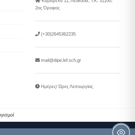
Καραβέλα 11, Λευκάδα, Τ.Κ. 31100,
2ος Όροφος
(+30)2645362235
mail@dipe.lef.sch.gr
Ημέρες/ Ώρες Λειτουργίας
γισμοί