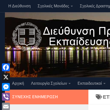
Η Διεύθυνση
Σχολικές Μονάδες
Σχολικές Δραστη
Skip to content
Facebook
Αρχική
Λειτουργία Σχολείων
Εκπαιδευτικοί
X
Messenger
ΕΤ
ΣΥΝΕΧΉΣ ΕΝΗΜΈΡΩΣΗ
Viber