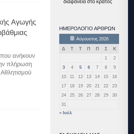
κής Αγωγής
ΗΜΕΡΟΛΌΓΙΟ ΆΡΘΡΩΝ
οβάθμιας
Αύγουστος 2026
Δ
Τ
Τ
Π
Π
Σ
Κ
1 που ανήκουν
1
2
την πλήρωση
3
4
5
6
7
8
9
 Αθλητισμού
10
11
12
13
14
15
16
17
18
19
20
21
22
23
24
25
26
27
28
29
30
31
« Ιούλ