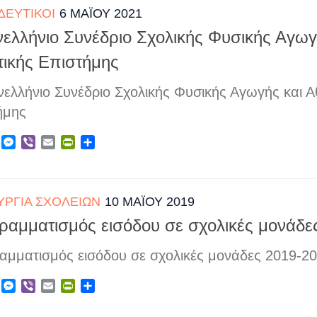
ΔΕΥΤΙΚΟΊ
6 ΜΑΪ́ΟΥ 2021
νελλήνιο Συνέδριο Σχολικής Φυσικής Αγωγ
τικής Επιστήμης
ελλήνιο Συνέδριο Σχολικής Φυσικής Αγωγής και Α
ήμης
ebook
X
Messenger
Viber
Email
PrintFriendly
Μοιραστείτε
ΥΡΓΊΑ ΣΧΟΛΕΊΩΝ
10 ΜΑΪ́ΟΥ 2019
ραμματισμός εισόδου σε σχολικές μονάδε
αμματισμός εισόδου σε σχολικές μονάδες 2019-2
ebook
X
Messenger
Viber
Email
PrintFriendly
Μοιραστείτε