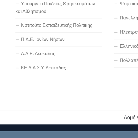
Υπουργείο Παιδείας Θρησκευμάτων
Ψηφιακό
και Αθλητισμού
Πανελλήν
Ινστιτούτο Εκπαιδευτικής Πολιτικής
Ηλεκτρον
Π.Δ.Ε. Ιονίων Νήσων
Ελληνικ
Δ.Δ.Ε. Λευκάδας
Πολλαπλ
ΚΕ.Δ.Α.Σ.Υ. Λευκάδας
Δομή 
Διεύθυνση Πρωτοβάθμιας Εκπαίδευσης Λευκάδας © 2026