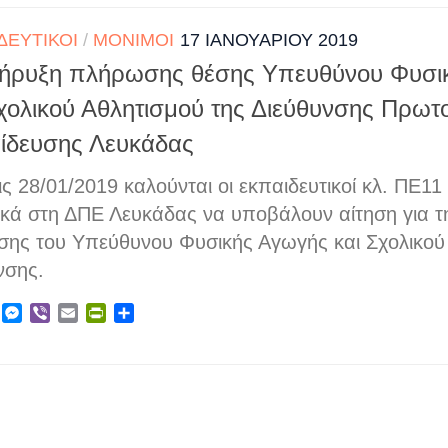
ΔΕΥΤΙΚΟΊ
/
ΜΌΝΙΜΟΙ
17 ΙΑΝΟΥΑΡΊΟΥ 2019
ήρυξη πλήρωσης θέσης Υπευθύνου Φυσι
Σχολικού Αθλητισμού της Διεύθυνσης Πρωτ
ίδευσης Λευκάδας
ς 28/01/2019 καλούνται οι εκπαιδευτικοί κλ. ΠΕ1
ικά στη ΔΠΕ Λευκάδας να υποβάλουν αίτηση για 
έσης του Υπεύθυνου Φυσικής Αγωγής και Σχολικού
νσης.
ebook
X
Messenger
Viber
Email
PrintFriendly
Μοιραστείτε