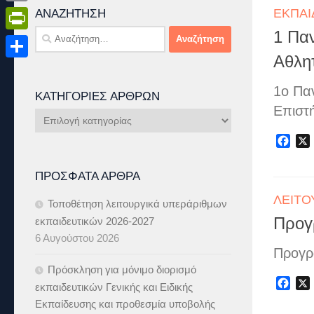
ΕΚΠΑΙ
Email
ΑΝΑΖΉΤΗΣΗ
Αναζήτηση
1 Πα
PrintFriendly
για:
Αθλη
Μοιραστείτε
1o Παν
ΚΑΤΗΓΟΡΊΕΣ ΆΡΘΡΩΝ
Επιστ
Κατηγορίες
Άρθρων
Fac
ΠΡΌΣΦΑΤΑ ΆΡΘΡΑ
ΛΕΙΤΟ
Τοποθέτηση λειτουργικά υπεράριθμων
Προγ
εκπαιδευτικών 2026-2027
6 Αυγούστου 2026
Προγρ
Πρόσκληση για μόνιμο διορισμό
Fac
εκπαιδευτικών Γενικής και Ειδικής
Εκπαίδευσης και προθεσμία υποβολής