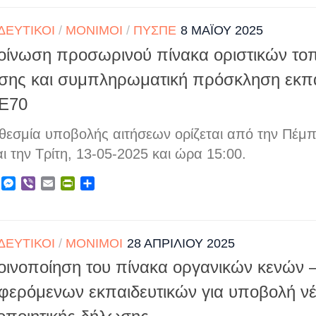
ΔΕΥΤΙΚΟΊ
/
ΜΌΝΙΜΟΙ
/
ΠΥΣΠΕ
8 ΜΑΪ́ΟΥ 2025
οίνωση προσωρινού πίνακα οριστικών το
σης και συμπληρωματική πρόσκληση εκπα
ΠΕ70
θεσμία υποβολής αιτήσεων ορίζεται από την Πέμπ
ι την Τρίτη, 13-05-2025 και ώρα 15:00.
ebook
X
Messenger
Viber
Email
PrintFriendly
Μοιραστείτε
ΔΕΥΤΙΚΟΊ
/
ΜΌΝΙΜΟΙ
28 ΑΠΡΙΛΊΟΥ 2025
οινοποίηση του πίνακα οργανικών κενών
αφερόμενων εκπαιδευτικών για υποβολή νέ