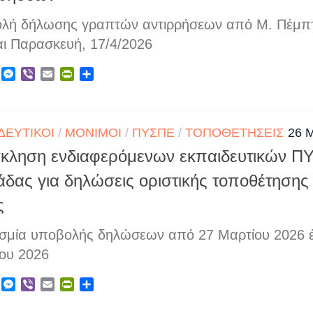
λή δήλωσης γραπτών αντιρρήσεων από Μ. Πέμπτ
αι Παρασκευή, 17/4/2026
ebook
X
Messenger
Viber
Email
PrintFriendly
Μοιραστείτε
ΔΕΥΤΙΚΟΊ
/
ΜΌΝΙΜΟΙ
/
ΠΥΣΠΕ
/
ΤΟΠΟΘΕΤΉΣΕΙΣ
26 
κληση ενδιαφερόμενων εκπαιδευτικών Π
δας για δηλώσεις οριστικής τοποθέτησης
ς
σμία υποβολής δηλώσεων από 27 Μαρτίου 2026 έ
ίου 2026
ebook
X
Messenger
Viber
Email
PrintFriendly
Μοιραστείτε