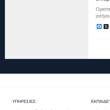
Οριστ
αιτήσ
Fac
ΥΠΗΡΕΣΊΕΣ:
ΕΚΠΑΊΔΕ