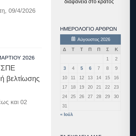
η, 09/4/2026
ΗΜΕΡΟΛΌΓΙΟ ΆΡΘΡΩΝ
Αύγουστος 2026
Δ
Τ
Τ
Π
Π
Σ
Κ
ΜΑΡΤΊΟΥ 2026
1
2
ΥΣΠΕ
3
4
5
6
7
8
9
 ή βελτίωσης
10
11
12
13
14
15
16
17
18
19
20
21
22
23
24
25
26
27
28
29
30
ως και 02
31
« Ιούλ