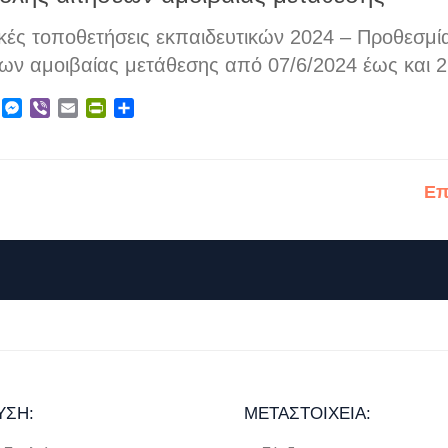
ικές τοποθετήσεις εκπαιδευτικών 2024 – Προθεσμ
εων αμοιβαίας μετάθεσης από 07/6/2024 έως και 2
ebook
X
Messenger
Viber
Email
PrintFriendly
Μοιραστείτε
Επ
ΥΣΗ:
ΜΕΤΑΣΤΟΙΧΕΊΑ: