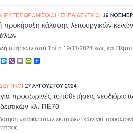
ΗΡΩΤΈΣ ΩΡΟΜΊΣΘΙΟΙ
/
ΕΚΠΑΙΔΕΥΤΙΚΟΊ
19 ΝΟΕΜΒΡ
κή προκήρυξη κάλυψης λειτουργικών κενών
άλων
λή αιτήσεων από Τρίτη 19/11/2024 έως και Πέμπτ
ebook
X
Messenger
Viber
Email
PrintFriendly
Μοιραστείτε
ΔΕΥΤΙΚΟΊ
27 ΑΥΓΟΎΣΤΟΥ 2024
 για προσωρινές τοποθετήσεις νεοδιόριστ
ιδευτικών κλ. ΠΕ70
δότηση νεοδιόριστων εκπαιδευτικών για προσωριν
ετήσεις