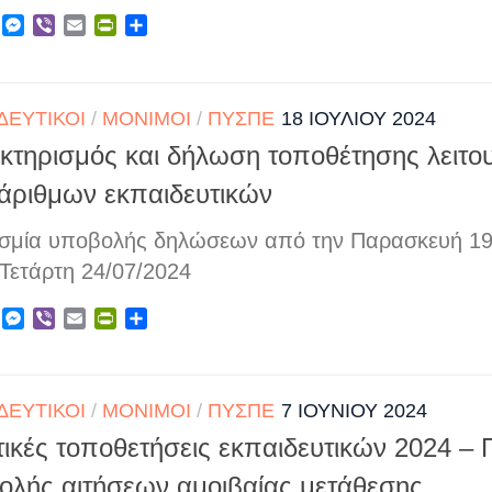
ebook
X
Messenger
Viber
Email
PrintFriendly
Μοιραστείτε
ΔΕΥΤΙΚΟΊ
/
ΜΌΝΙΜΟΙ
/
ΠΥΣΠΕ
18 ΙΟΥΛΊΟΥ 2024
κτηρισμός και δήλωση τοποθέτησης λειτο
άριθμων εκπαιδευτικών
σμία υποβολής δηλώσεων από την Παρασκευή 19
 Τετάρτη 24/07/2024
ebook
X
Messenger
Viber
Email
PrintFriendly
Μοιραστείτε
ΔΕΥΤΙΚΟΊ
/
ΜΌΝΙΜΟΙ
/
ΠΥΣΠΕ
7 ΙΟΥΝΊΟΥ 2024
ικές τοποθετήσεις εκπαιδευτικών 2024 –
ολής αιτήσεων αμοιβαίας μετάθεσης