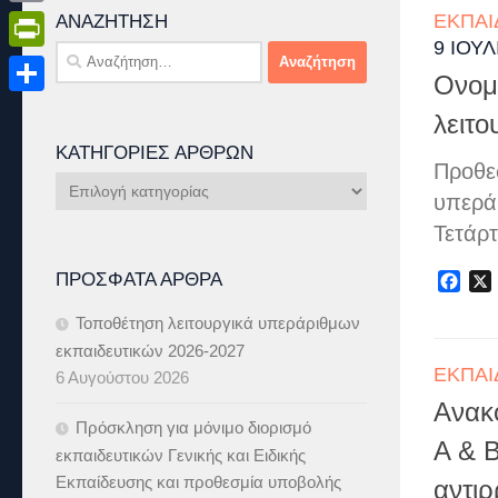
ΕΚΠΑΙ
Email
ΑΝΑΖΉΤΗΣΗ
9 ΙΟΥΛ
Αναζήτηση
PrintFriendly
για:
Ονομ
Μοιραστείτε
λειτ
ΚΑΤΗΓΟΡΊΕΣ ΆΡΘΡΩΝ
Προθε
Κατηγορίες
υπερά
Άρθρων
Τετάρ
ΠΡΌΣΦΑΤΑ ΆΡΘΡΑ
Fac
Τοποθέτηση λειτουργικά υπεράριθμων
εκπαιδευτικών 2026-2027
ΕΚΠΑΙ
6 Αυγούστου 2026
Ανακ
Πρόσκληση για μόνιμο διορισμό
Α & 
εκπαιδευτικών Γενικής και Ειδικής
Εκπαίδευσης και προθεσμία υποβολής
αντι