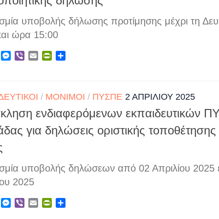
οποιητικής δήλωσης
σμία υποβολής δήλωσης προτίμησης μέχρι τη Δευ
και ώρα 15:00
ebook
X
Messenger
Viber
Email
PrintFriendly
Μοιραστείτε
ΔΕΥΤΙΚΟΊ
/
ΜΌΝΙΜΟΙ
/
ΠΥΣΠΕ
2 ΑΠΡΙΛΊΟΥ 2025
κληση ενδιαφερόμενων εκπαιδευτικών Π
δας για δηλώσεις οριστικής τοποθέτησης
ς
σμία υποβολής δηλώσεων από 02 Απριλίου 2025 
ίου 2025
ebook
X
Messenger
Viber
Email
PrintFriendly
Μοιραστείτε