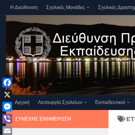
Η Διεύθυνση
Σχολικές Μονάδες
Σχολικές Δραστη
Skip to content
Facebook
Αρχική
Λειτουργία Σχολείων
Εκπαιδευτικοί
X
Messenger
ΕΤ
ΣΥΝΕΧΉΣ ΕΝΗΜΈΡΩΣΗ
Viber