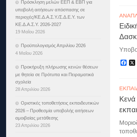
Πρόσκληση μελών ΕΕΠ & ΕΒΠ για
υποβολή αιτήσεων απόσπασης σε
ΑΝΑΠΛ
περιοχές/ΚΕ.Δ.Α.Σ.Υ./Σ.Δ.Ε.Υ. των
ΚΕ.Δ.Α.Σ.Υ. 2026-2027
Ειδι
19 Μαΐου 2026
Δασκ
Προϋπολογισμός Απριλίου 2026
Υποβο
4 Μαΐου 2026
Fac
Προκήρυξη πλήρωσης κενών θέσεων
με θητεία σε Πρότυπα και Πειραματικά
σχολεία
ΕΚΠΑΙ
28 Απριλίου 2026
Κενά
Οριστικές τοποθετήσεις εκπαιδευτικών
εκπα
2026 – Προθεσμία υποβολής αιτήσεων
αμοιβαίας μετάθεσης
Μοριο
23 Απριλίου 2026
τοποθ