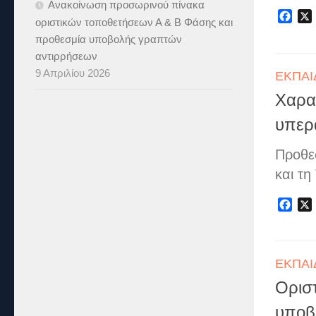
Ανακοίνωση προσωρινού πίνακα
Fac
οριστικών τοποθετήσεων Α & B Φάσης και
προθεσμία υποβολής γραπτών
αντιρρήσεων
9 Απριλίου 2026
ΕΚΠΑΙ
Χαρα
υπερ
Προθε
και τη
Fac
ΕΚΠΑΙ
Οριστ
υποβ