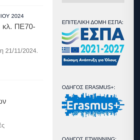
Άρθρων
ΊΟΥ 2024
ΕΠΙΤΕΛΙΚΉ ΔΟΜΉ ΕΣΠΑ:
 κλ. ΠΕ70-
η 21/11/2024.
ΟΔΗΓΌΣ ERASMUS+:
ων
ές
ΟΔΗΓΌΣ ETWINNING: