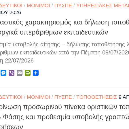
ΔΕΥΤΙΚΟΊ
/
ΜΌΝΙΜΟΙ
/
ΠΥΣΠΕ
/
ΥΠΗΡΕΣΙΑΚΈΣ ΜΕΤΑ
ΊΟΥ 2026
αστικός χαρακτηρισμός και δήλωση τοπο
ουργικά υπεράριθμων εκπαιδευτικών
σμία υποβολής αίτησης – δήλωσης τοποθέτησης λ
ριθμων εκπαιδευτικών από την Πέμπτη 09/07/2026
τη 22/07/2026
ebook
X
Messenger
Viber
Email
PrintFriendly
Μοιραστείτε
ΔΕΥΤΙΚΟΊ
/
ΜΌΝΙΜΟΙ
/
ΠΥΣΠΕ
/
ΤΟΠΟΘΕΤΉΣΕΙΣ
9 Α
οίνωση προσωρινού πίνακα οριστικών το
B Φάσης και προθεσμία υποβολής γραπτ
ρρήσεων