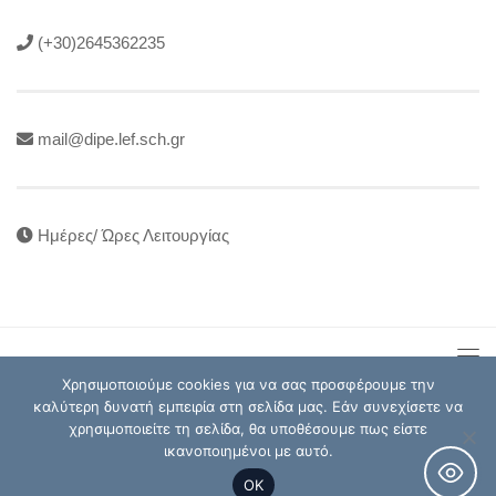
(+30)2645362235
mail@dipe.lef.sch.gr
Ημέρες/ Ώρες Λειτουργίας
Χρησιμοποιούμε cookies για να σας προσφέρουμε την
καλύτερη δυνατή εμπειρία στη σελίδα μας. Εάν συνεχίσετε να
χρησιμοποιείτε τη σελίδα, θα υποθέσουμε πως είστε
Διεύθυνση Πρωτοβάθμιας Εκπαίδευσης Λευκάδας © 2026
ικανοποιημένοι με αυτό.
OK