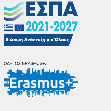
ΟΔΗΓΌΣ ERASMUS+: