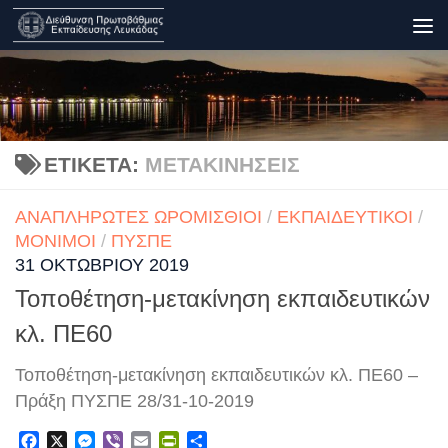
Skip to content
ΕΤΙΚΈΤΑ:
ΜΕΤΑΚΙΝΉΣΕΙΣ
ΑΝΑΠΛΗΡΩΤΈΣ ΩΡΟΜΊΣΘΙΟΙ
/
ΕΚΠΑΙΔΕΥΤΙΚΟΊ
/
ΜΌΝΙΜΟΙ
/
ΠΥΣΠΕ
31 ΟΚΤΩΒΡΊΟΥ 2019
Τοποθέτηση-μετακίνηση εκπαιδευτικών
κλ. ΠΕ60
Τοποθέτηση-μετακίνηση εκπαιδευτικών κλ. ΠΕ60 –
Πράξη ΠΥΣΠΕ 28/31-10-2019
Facebook
X
Messenger
Viber
Email
PrintFriendly
Μοιραστείτε