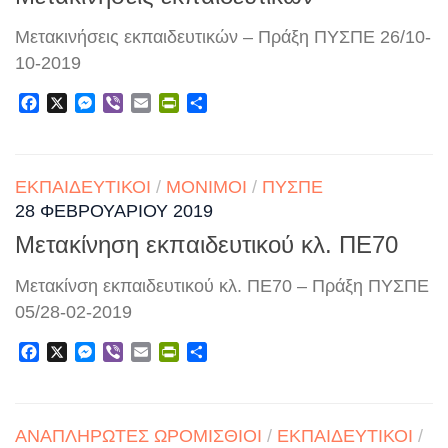
Μετακινήσεις εκπαιδευτικών – Πράξη ΠΥΣΠΕ 26/10-
10-2019
Facebook
X
Messenger
Viber
Email
PrintFriendly
Μοιραστείτε
ΕΚΠΑΙΔΕΥΤΙΚΟΊ
/
ΜΌΝΙΜΟΙ
/
ΠΥΣΠΕ
28 ΦΕΒΡΟΥΑΡΊΟΥ 2019
Μετακίνηση εκπαιδευτικού κλ. ΠΕ70
Μετακίνση εκπαιδευτικού κλ. ΠΕ70 – Πράξη ΠΥΣΠΕ
05/28-02-2019
Facebook
X
Messenger
Viber
Email
PrintFriendly
Μοιραστείτε
ΑΝΑΠΛΗΡΩΤΈΣ ΩΡΟΜΊΣΘΙΟΙ
/
ΕΚΠΑΙΔΕΥΤΙΚΟΊ
/