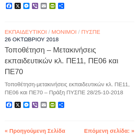
Facebook
X
Messenger
Viber
Email
PrintFriendly
Μοιραστείτε
ΕΚΠΑΙΔΕΥΤΙΚΟΊ
/
ΜΌΝΙΜΟΙ
/
ΠΥΣΠΕ
26 ΟΚΤΩΒΡΊΟΥ 2018
Τοποθέτηση – Μετακινήσεις
εκπαιδευτικών κλ. ΠΕ11, ΠΕ06 και
ΠΕ70
Τοποθέτηση-μετακινήσεις εκπαιδευτικών κλ. ΠΕ11,
ΠΕ06 και ΠΕ70 – Πράξη ΠΥΣΠΕ 28/25-10-2018
Facebook
X
Messenger
Viber
Email
PrintFriendly
Μοιραστείτε
« Προηγούμενη Σελίδα
Επόμενη σελίδα: »