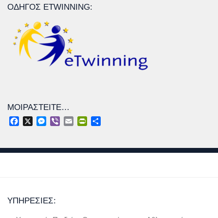
ΟΔΗΓΌΣ ETWINNING:
ΜΟΙΡΑΣΤΕΊΤΕ…
Facebook
X
Messenger
Viber
Email
PrintFriendly
Μοιραστείτε
ΥΠΗΡΕΣΊΕΣ: