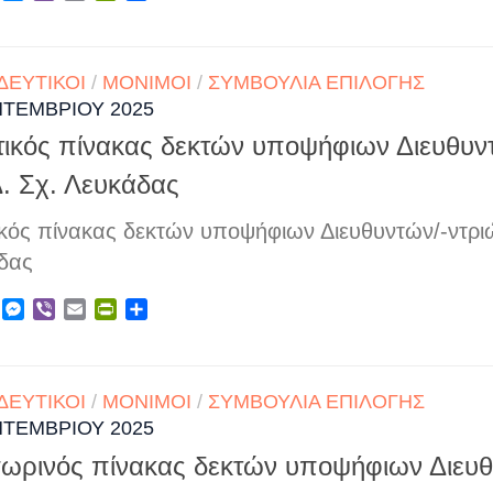
ΔΕΥΤΙΚΟΊ
/
ΜΌΝΙΜΟΙ
/
ΣΥΜΒΟΎΛΙΑ ΕΠΙΛΟΓΉΣ
ΠΤΕΜΒΡΊΟΥ 2025
τικός πίνακας δεκτών υποψήφιων Διευθυν
Δ. Σχ. Λευκάδας
ικός πίνακας δεκτών υποψήφιων Διευθυντών/-ντριώ
δας
ebook
X
Messenger
Viber
Email
PrintFriendly
Μοιραστείτε
ΔΕΥΤΙΚΟΊ
/
ΜΌΝΙΜΟΙ
/
ΣΥΜΒΟΎΛΙΑ ΕΠΙΛΟΓΉΣ
ΠΤΕΜΒΡΊΟΥ 2025
ωρινός πίνακας δεκτών υποψήφιων Διευθ