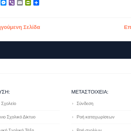
ebook
X
Messenger
Viber
Email
PrintFriendly
Μοιραστείτε
ηγούμενη Σελίδα
Επ
ΥΣΗ:
ΜΕΤΑΣΤΟΙΧΕΊΑ:
 Σχολείο
Σύνδεση
ιο Σχολικό Δίκτυο
Ροή καταχωρίσεων
ική Σχολική Τάξη
Ροή σχολίων