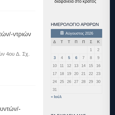
ΗΜΕΡΟΛΌΓΙΟ ΆΡΘΡΩΝ
τών/-ντριών
Αύγουστος 2026
Δ
Τ
Τ
Π
Π
Σ
Κ
1
2
ν 4ου Δ. Σχ.
3
4
5
6
7
8
9
10
11
12
13
14
15
16
17
18
19
20
21
22
23
24
25
26
27
28
29
30
31
« Ιούλ
υντών/-