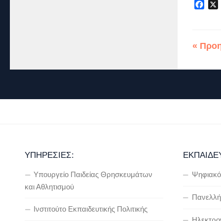
Fac
« Προ
ΥΠΗΡΕΣΊΕΣ:
ΕΚΠΑΊΔΕ
Υπουργείο Παιδείας Θρησκευμάτων
Ψηφιακό
και Αθλητισμού
Πανελλήν
Ινστιτούτο Εκπαιδευτικής Πολιτικής
Ηλεκτρον