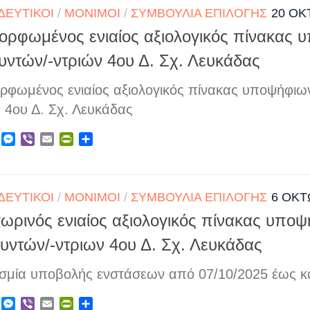
ΔΕΥΤΙΚΟΊ
/
ΜΌΝΙΜΟΙ
/
ΣΥΜΒΟΎΛΙΑ ΕΠΙΛΟΓΉΣ
20 ΟΚ
ορφωμένος ενιαίος αξιολογικός πίνακας 
υντών/-ντριών 4ου Δ. Σχ. Λευκάδας
ρφωμένος ενιαίος αξιολογικός πίνακας υποψήφιων
 4ου Δ. Σχ. Λευκάδας
ebook
X
Messenger
Viber
Email
PrintFriendly
Μοιραστείτε
ΔΕΥΤΙΚΟΊ
/
ΜΌΝΙΜΟΙ
/
ΣΥΜΒΟΎΛΙΑ ΕΠΙΛΟΓΉΣ
6 ΟΚΤ
ωρινός ενιαίος αξιολογικός πίνακας υπο
υντών/-ντριων 4ου Δ. Σχ. Λευκάδας
σμία υποβολής ενστάσεων από 07/10/2025 έως κα
ebook
X
Messenger
Viber
Email
PrintFriendly
Μοιραστείτε