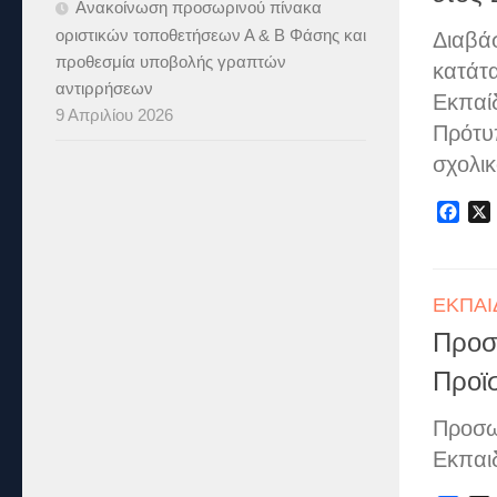
Ανακοίνωση προσωρινού πίνακα
οριστικών τοποθετήσεων Α & B Φάσης και
Διαβά
προθεσμία υποβολής γραπτών
κατάτ
αντιρρήσεων
Εκπαί
9 Απριλίου 2026
Πρότυπ
σχολικ
Fac
ΕΚΠΑΙ
Προσ
Προϊ
Προσω
Εκπαι