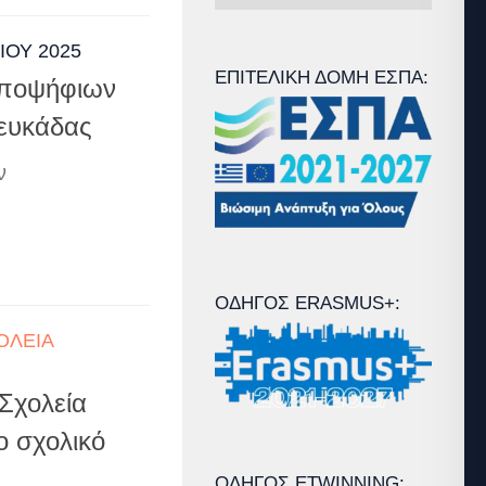
Άρθρων
ΛΊΟΥ 2025
ΕΠΙΤΕΛΙΚΉ ΔΟΜΉ ΕΣΠΑ:
υποψήφιων
ευκάδας
ν
ΟΔΗΓΌΣ ERASMUS+:
ΟΛΕΊΑ
Σχολεία
το σχολικό
ΟΔΗΓΌΣ ETWINNING: