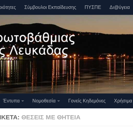
ριότητες
Σύμβουλοι Εκπαίδευσης
ΠΥΣΠΕ
Δι@ύγεια
Έντυπα
Νομοθεσία
Γονείς Κηδεμόνες
Χρήσιμα
ΙΚΈΤΑ:
ΘΈΣΕΙΣ ΜΕ ΘΗΤΕΊΑ