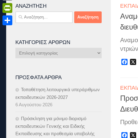
ΕΚΠΑΙ
Email
ΑΝΑΖΉΤΗΣΗ
Αναζήτηση
Αναμ
PrintFriendly
για:
διευθ
Μοιραστείτε
Αναμο
ΚΑΤΗΓΟΡΊΕΣ ΆΡΘΡΩΝ
ντριών
Κατηγορίες
Άρθρων
Fac
ΠΡΌΣΦΑΤΑ ΆΡΘΡΑ
ΕΚΠΑΙ
Τοποθέτηση λειτουργικά υπεράριθμων
Προσ
εκπαιδευτικών 2026-2027
6 Αυγούστου 2026
Διευθ
Πρόσκληση για μόνιμο διορισμό
Προθε
εκπαιδευτικών Γενικής και Ειδικής
Εκπαίδευσης και προθεσμία υποβολής
Fac