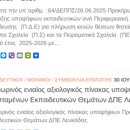
στε την υπ΄αριθμ. :64/ΔΕΠΠΣ/26.06.2025 Προκήρυ
αξης υποψήφιων εκπαιδευτικών ανά Περιφερειακή
δευσης (Π.Δ.Ε) για πλήρωση κενών θέσεων θητεί
α Σχολεία (Π.Σ) και τα Πειραματικά Σχολεία (ΠΕΙ.
ό έτος 2025-2026 με...
ebook
X
Messenger
Viber
Email
PrintFriendly
Μοιραστείτε
ΔΕΥΤΙΚΟΊ
/
ΜΌΝΙΜΟΙ
/
ΣΥΜΒΟΎΛΙΑ ΕΠΙΛΟΓΉΣ
30 ΙΟ
ωρινός ενιαίος αξιολογικός πίνακας υπο
σταμένων Εκπαιδευτικών Θεμάτων ΔΠΕ Λ
ρινός ενιαίος αξιολογικός πίνακας υποψήφιων Π
δευτικών Θεμάτων ΔΠΕ Λευκάδας