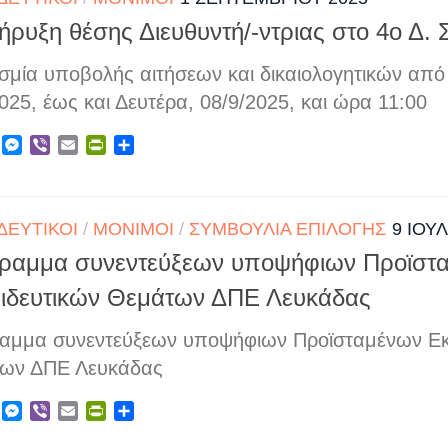
ρυξη θέσης Διευθυντή/-ντριας στο 4ο Δ. 
σμία υποβολής αιτήσεων και δικαιολογητικών από
025, έως και Δευτέρα, 08/9/2025, και ώρα 11:00
ebook
X
Messenger
Viber
Email
PrintFriendly
Μοιραστείτε
ΔΕΥΤΙΚΟΊ
/
ΜΌΝΙΜΟΙ
/
ΣΥΜΒΟΎΛΙΑ ΕΠΙΛΟΓΉΣ
9 ΙΟΥ
ραμμα συνεντεύξεων υποψήφιων Προϊστ
ιδευτικών Θεμάτων ΔΠΕ Λευκάδας
αμμα συνεντεύξεων υποψήφιων Προϊσταμένων Εκ
ων ΔΠΕ Λευκάδας
ebook
X
Messenger
Viber
Email
PrintFriendly
Μοιραστείτε