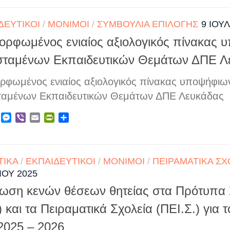
ΔΕΥΤΙΚΟΊ
/
ΜΌΝΙΜΟΙ
/
ΣΥΜΒΟΎΛΙΑ ΕΠΙΛΟΓΉΣ
9 ΙΟΥ
ορφωμένος ενιαίος αξιολογικός πίνακας 
σταμένων Εκπαιδευτικών Θεμάτων ΔΠΕ Λ
ρφωμένος ενιαίος αξιολογικός πίνακας υποψήφιω
ταμένων Εκπαιδευτικών Θεμάτων ΔΠΕ Λευκάδας
ebook
X
Messenger
Viber
Email
PrintFriendly
Μοιραστείτε
ΤΙΚΆ
/
ΕΚΠΑΙΔΕΥΤΙΚΟΊ
/
ΜΌΝΙΜΟΙ
/
ΠΕΙΡΑΜΑΤΙΚΆ ΣΧ
ΊΟΥ 2025
ωση κενών θέσεων θητείας στα Πρότυπα 
) και τα Πειραματικά Σχολεία (ΠΕΙ.Σ.) για 
2025 – 2026