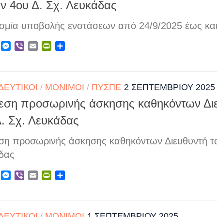
ν 4ου Δ. Σχ. Λευκάδας
σμία υποβολής ενστάσεων από 24/9/2025 έως και
ebook
X
Messenger
Viber
Email
PrintFriendly
Μοιραστείτε
ΔΕΥΤΙΚΟΊ
/
ΜΌΝΙΜΟΙ
/
ΠΥΣΠΕ
2 ΣΕΠΤΕΜΒΡΊΟΥ 2025
εση προσωρινής άσκησης καθηκόντων Διε
Δ. Σχ. Λευκάδας
ση προσωρινής άσκησης καθηκόντων Διευθυντή το
δας
ebook
X
Messenger
Viber
Email
PrintFriendly
Μοιραστείτε
ΔΕΥΤΙΚΟΊ
/
ΜΌΝΙΜΟΙ
1 ΣΕΠΤΕΜΒΡΊΟΥ 2025