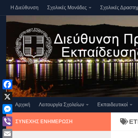
Η Διεύθυνση
Σχολικές Μονάδες
Σχολικές Δραστη
Skip to content
Facebook
Αρχική
Λειτουργία Σχολείων
Εκπαιδευτικοί
X
Messenger
ΕΤ
ΣΥΝΕΧΉΣ ΕΝΗΜΈΡΩΣΗ
Viber