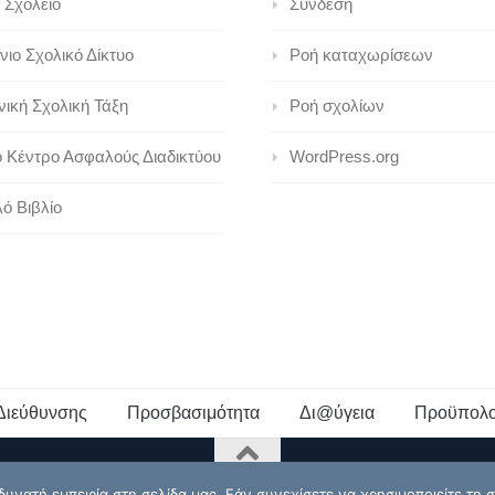
 Σχολείο
Σύνδεση
ιο Σχολικό Δίκτυο
Ροή καταχωρίσεων
ική Σχολική Τάξη
Ροή σχολίων
ό Κέντρο Ασφαλούς Διαδικτύου
WordPress.org
ό Βιβλίο
Διεύθυνσης
Προσβασιμότητα
Δι@ύγεια
Προϋπολο
νατή εμπειρία στη σελίδα μας. Εάν συνεχίσετε να χρησιμοποιείτε τη σ