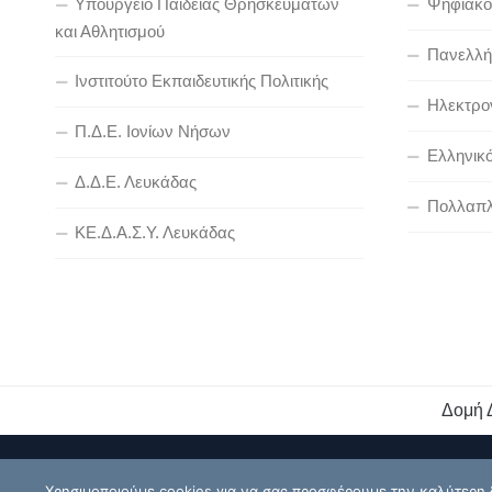
Υπουργείο Παιδείας Θρησκευμάτων
Ψηφιακό
και Αθλητισμού
Πανελλήν
Ινστιτούτο Εκπαιδευτικής Πολιτικής
Ηλεκτρον
Π.Δ.Ε. Ιονίων Νήσων
Ελληνικ
Δ.Δ.Ε. Λευκάδας
Πολλαπλ
ΚΕ.Δ.Α.Σ.Υ. Λευκάδας
Δομή 
Διεύθυνση Πρωτοβάθμιας Εκπαίδευσης Λευκάδας © 2026
Χρησιμοποιούμε cookies για να σας προσφέρουμε την καλύτερη δυ