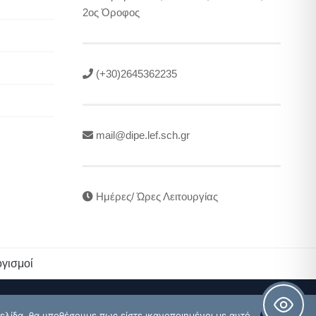
2ος Όροφος
(+30)2645362235
mail@dipe.lef.sch.gr
Ημέρες/ Ώρες Λειτουργίας
γισμοί
ελίδα, θα υποθέσουμε πως είστε ικανοποιημένοι με αυτό.
OK