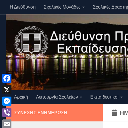
Η Διεύθυνση
Σχολικές Μονάδες
Σχολικές Δραστη
Skip to content
Facebook
Αρχική
Λειτουργία Σχολείων
Εκπαιδευτικοί
X
Messenger
ΗΜ
ΣΥΝΕΧΉΣ ΕΝΗΜΈΡΩΣΗ
Viber