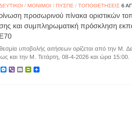
ΔΕΥΤΙΚΟΊ
/
ΜΌΝΙΜΟΙ
/
ΠΥΣΠΕ
/
ΤΟΠΟΘΕΤΉΣΕΙΣ
6 Α
οίνωση προσωρινού πίνακα οριστικών το
σης και συμπληρωματική πρόσκληση εκπα
ΠΕ70
εσμία υποβολής αιτήσεων ορίζεται από την Μ. Δε
ως και την Μ. Τετάρτη, 08-4-2026 και ώρα 15:00.
ebook
X
Messenger
Viber
Email
PrintFriendly
Μοιραστείτε