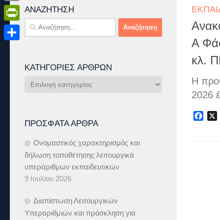
ΕΚΠΑΙ
Email
ΑΝΑΖΉΤΗΣΗ
Αναζήτηση
Ανακ
PrintFriendly
για:
Α Φά
Μοιραστείτε
κλ. 
ΚΑΤΗΓΟΡΊΕΣ ΆΡΘΡΩΝ
Η προθ
Κατηγορίες
Άρθρων
2026 έ
Fac
ΠΡΌΣΦΑΤΑ ΆΡΘΡΑ
Ονομαστικός χαρακτηρισμός και
δήλωση τοποθέτησης λειτουργικά
υπεράριθμων εκπαιδευτικών
9 Ιουλίου 2026
Διαπίστωση Λειτουργικών
Υπεραριθμιών και πρόσκληση για