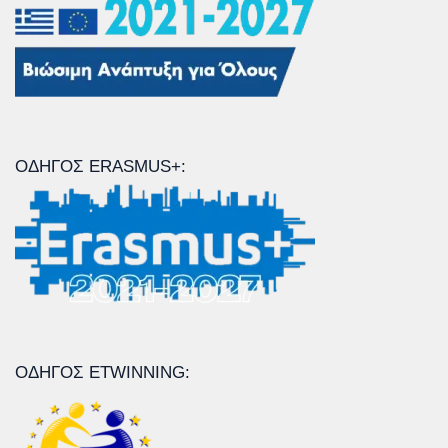
ΟΔΗΓΌΣ ERASMUS+:
ΟΔΗΓΌΣ ETWINNING: