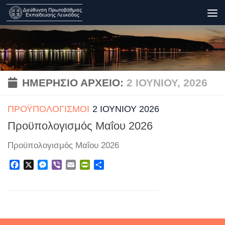
Skip to content
ΗΜΕΡΉΣΙΟ ΑΡΧΕΊΟ:
2 ΙΟΥΝΊΟΥ, 2026
ΠΡΟΫΠΟΛΟΓΙΣΜΟΊ
2 ΙΟΥΝΊΟΥ 2026
Προϋπολογισμός Μαΐου 2026
Προϋπολογισμός Μαΐου 2026
Facebook
X
Messenger
Viber
Email
PrintFriendly
Μοιραστείτε