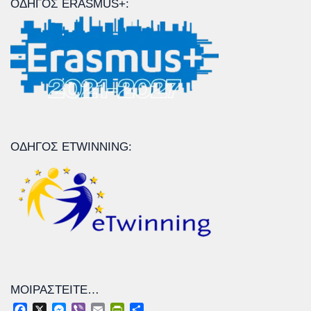
ΟΔΗΓΌΣ ERASMUS+:
ΟΔΗΓΌΣ ETWINNING:
ΜΟΙΡΑΣΤΕΊΤΕ…
Facebook
X
Messenger
Viber
Email
PrintFriendly
Μοιραστείτε