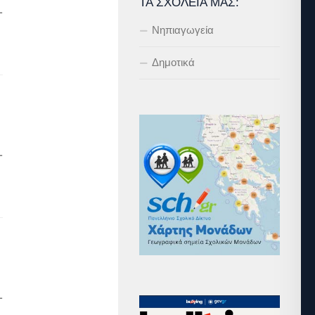
ΤΑ ΣΧΟΛΕΊΑ ΜΑΣ:
1
Νηπιαγωγεία
Δημοτικά
1
1