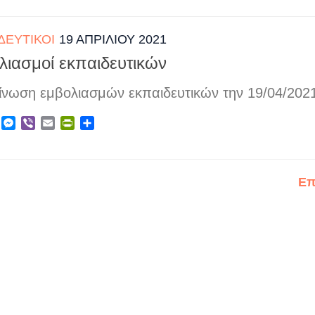
ΔΕΥΤΙΚΟΊ
19 ΑΠΡΙΛΊΟΥ 2021
λιασμοί εκπαιδευτικών
ίνωση εμβολιασμών εκπαιδευτικών την 19/04/202
ebook
X
Messenger
Viber
Email
PrintFriendly
Μοιραστείτε
Επ