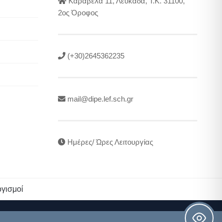
Καραβέλα 11, Λευκάδα, Τ.Κ. 31100,
2ος Όροφος
(+30)2645362235
mail@dipe.lef.sch.gr
Ημέρες/ Ώρες Λειτουργίας
γισμοί