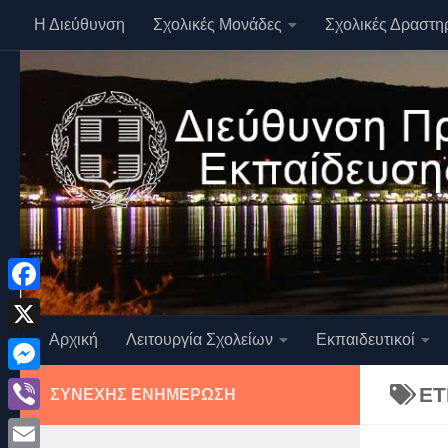
Η Διεύθυνση
Σχολικές Μονάδες
Σχολικές Δραστη
Skip to content
Facebook
Αρχική
Λειτουργία Σχολείων
Εκπαιδευτικοί
X
Messenger
ΕΤ
ΣΥΝΕΧΉΣ ΕΝΗΜΈΡΩΣΗ
Viber