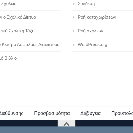
 Σχολείο
Σύνδεση
ιο Σχολικό Δίκτυο
Ροή καταχωρίσεων
ική Σχολική Τάξη
Ροή σχολίων
ό Κέντρο Ασφαλούς Διαδικτύου
WordPress.org
ό Βιβλίο
Διεύθυνσης
Προσβασιμότητα
Δι@ύγεια
Προϋπολο