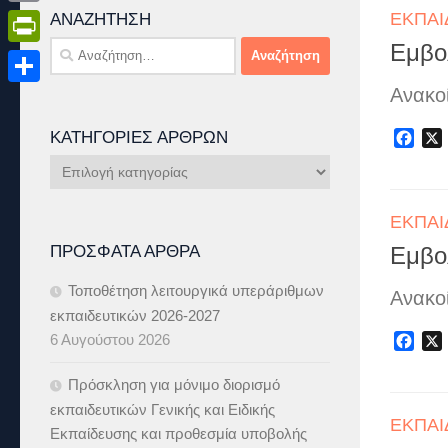
ΕΚΠΑΙ
Email
ΑΝΑΖΉΤΗΣΗ
Αναζήτηση
Εμβο
PrintFriendly
για:
Ανακο
Μοιραστείτε
ΚΑΤΗΓΟΡΊΕΣ ΆΡΘΡΩΝ
Fac
Κατηγορίες
Άρθρων
ΕΚΠΑΙ
ΠΡΌΣΦΑΤΑ ΆΡΘΡΑ
Εμβο
Τοποθέτηση λειτουργικά υπεράριθμων
Ανακο
εκπαιδευτικών 2026-2027
6 Αυγούστου 2026
Fac
Πρόσκληση για μόνιμο διορισμό
εκπαιδευτικών Γενικής και Ειδικής
ΕΚΠΑΙ
Εκπαίδευσης και προθεσμία υποβολής