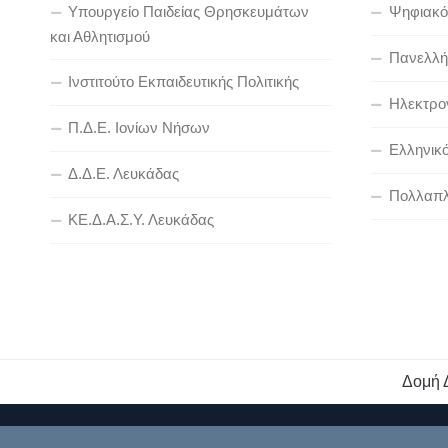
Υπουργείο Παιδείας Θρησκευμάτων
Ψηφιακό
και Αθλητισμού
Πανελλήν
Ινστιτούτο Εκπαιδευτικής Πολιτικής
Ηλεκτρον
Π.Δ.Ε. Ιονίων Νήσων
Ελληνικ
Δ.Δ.Ε. Λευκάδας
Πολλαπλ
ΚΕ.Δ.Α.Σ.Υ. Λευκάδας
Δομή 
Διεύθυνση Πρωτοβάθμιας Εκπαίδευσης Λευκάδας © 2026