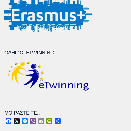
ΟΔΗΓΌΣ ETWINNING:
ΜΟΙΡΑΣΤΕΊΤΕ…
Facebook
X
Messenger
Viber
Email
PrintFriendly
Μοιραστείτε