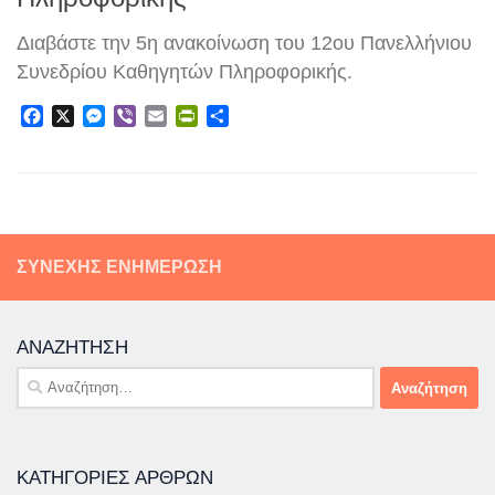
Διαβάστε την 5η ανακοίνωση του 12ου Πανελλήνιου
Συνεδρίου Καθηγητών Πληροφορικής.
Facebook
X
Messenger
Viber
Email
PrintFriendly
Μοιραστείτε
ΣΥΝΕΧΉΣ ΕΝΗΜΈΡΩΣΗ
ΑΝΑΖΉΤΗΣΗ
Αναζήτηση
για:
ΚΑΤΗΓΟΡΊΕΣ ΆΡΘΡΩΝ